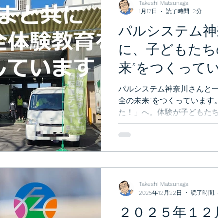
Takeshi Matsunaga
1月17日
読了時間: 2分
パルシステム神
に、子どもたち
来”をつくって
パルシステム神奈川さんと一
全の未来”をつくっています
た！」へ。体験が子どもた
す。ぜひお読みください。
Takeshi Matsunaga
2025年12月22日
読了時間: 
２０２５年１２