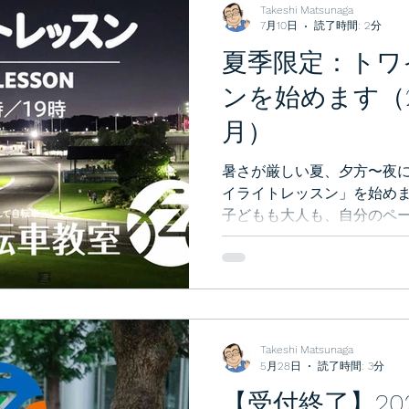
Takeshi Matsunaga
7月10日
読了時間: 2分
夏季限定：トワ
ンを始めます（2
月）
暑さが厳しい夏、夕方〜夜
イライトレッスン」を始め
子どもも大人も、自分のペ
の特別メニューですが、お
待ちしております！
Takeshi Matsunaga
5月28日
読了時間: 3分
【受付終了】20