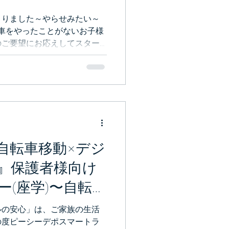
まりました～やらせみたい～
転車をやったことがないお子様
のご要望にお応えしてスター
準備の場、乗れるようにな
す。ぜひお越しくださいませ。
自転車移動×デジ
』保護者様向け
ー(座学)〜自転車
支える10分〜
ルの安心」は、ご家族の生活
の度ピーシーデポスマートラ