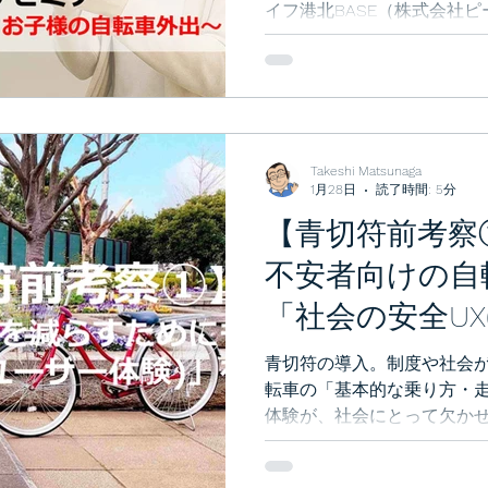
イフ港北BASE（株式会社
ン）は、アジア自転車教室
ブランド協会）と協力し、
域のお子さま・保護者さま
きる毎日」を過ごせるよう
た。今後も継続して開催し
ださいませ。
Takeshi Matsunaga
1月28日
読了時間: 5分
【青切符前考察
不安者向けの自
「社会の安全UX
験)」の根本を
青切符の導入。制度や社会
転車の「基本的な乗り方・
体験が、社会にとって欠か
アジア自転車教室はその「
話です。