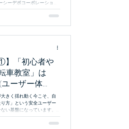
ピーシーデポコーポレーショ
（一般社団法人アジアニュー
横浜市都筑区を中心とする地
が「自転車で安心して移動で
、新しい取り組みを始めまし
ていきます。どうぞお越しく
①】「初心者や
転車教室」は
(ユーザー体
支える場
が大きく揺れ動く今こそ、自
走り方」という安全ユーザー
せない基盤になっています。
根本」を支える場、というお