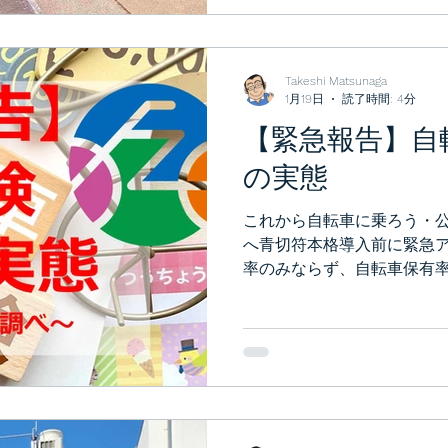
Takeshi Matsunaga
1月19日
読了時間: 4分
【緊急報告】自
の実態
これから自転車に乗ろう・
へ青切符本格導入前に緊急
率のみならず、自転車保有
ても聞いてみました。その