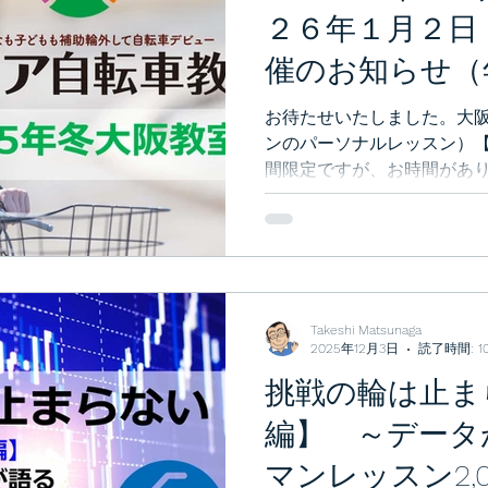
２６年１月２日
催のお知らせ（
限定）
お待たせいたしました。大
ンのパーソナルレッスン）【
間限定ですが、お時間があ
おります！
Takeshi Matsunaga
2025年12月3日
読了時間: 1
挑戦の輪は止ま
編】 ～データ
マンレッスン2,