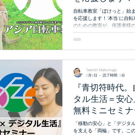
自転車教室「ぽけっと」始
を応援します！"本当"に自
のための教室が、保護者様
トしました！お子様の心の
る“前日譚”をつくる場所で
Takeshi Matsunaga
2月6日
読了時間: 5分
『青切符時代。
タル生活＝安心
無料ミニセミナ
外出を“安心”で
「移動の安心」と「デジタ
を支える「両輪」です。こ