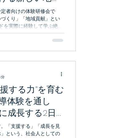
修紹介
予定者向けの体験研修会で
いづくり」「地域貢献」とい
ドを実際に経験して学ぶ絶好
たちと一緒に貴重な2日間の
社会デビュー実現してくださ
4分
支援する力”を育む
導体験を通し
に成長する2日
介
す。「支援する」「成長を見
ぶ」という、社会人としての