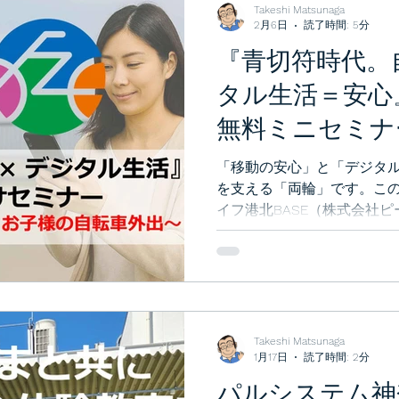
Takeshi Matsunaga
2月6日
読了時間: 5分
『青切符時代。
タル生活＝安心
無料ミニセミナ
外出を“安心”で
「移動の安心」と「デジタ
を支える「両輪」です。こ
イフ港北BASE（株式会社
ン）は、アジア自転車教室
ブランド協会）と協力し、
域のお子さま・保護者さま
きる毎日」を過ごせるよう
た。今後も継続して開催し
ださいませ。
Takeshi Matsunaga
1月17日
読了時間: 2分
パルシステム神