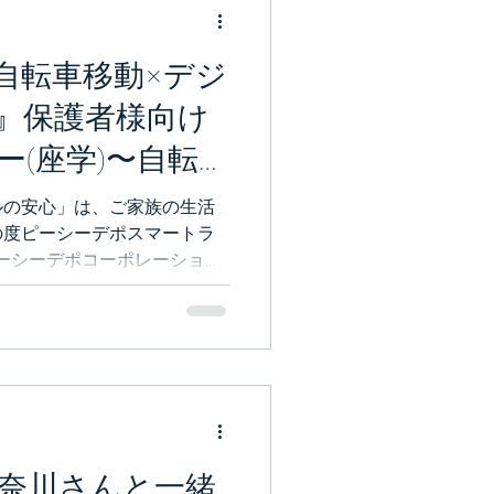
自転車移動×デジ
』保護者様向け
ー(座学)〜自転車
支える10分〜
ルの安心」は、ご家族の生活
の度ピーシーデポスマートラ
ピーシーデポコーポレーショ
（一般社団法人アジアニュー
横浜市都筑区を中心とする地
が「自転車で安心して移動で
、新しい取り組みを始めまし
ていきます。どうぞお越しく
奈川さんと一緒