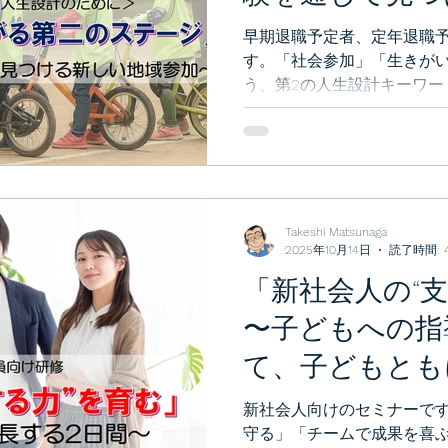
参加」2日間研
早期退職予定者、定年退職
す。「社会参加」「生きが
う、第2の人生設計キーワー
のプログラムになります。私
体験を通して、素敵な地域
い。
Takeshi Matsunaga
2025年10月14日
読了時間: 
「新社会人の“
〜子どもへの指
て、子どもとも
間〜」の研修紹
新社会人向けのセミナーで
守る」「チームで成果を喜