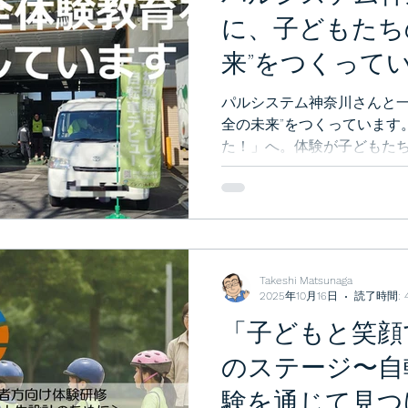
に、子どもたち
来”をつくって
パルシステム神奈川さんと一
全の未来”をつくっています
た！」へ。体験が子どもた
す。ぜひお読みください。
Takeshi Matsunaga
2025年10月16日
読了時間: 
「子どもと笑顔
のステージ〜自
験を通じて見つ