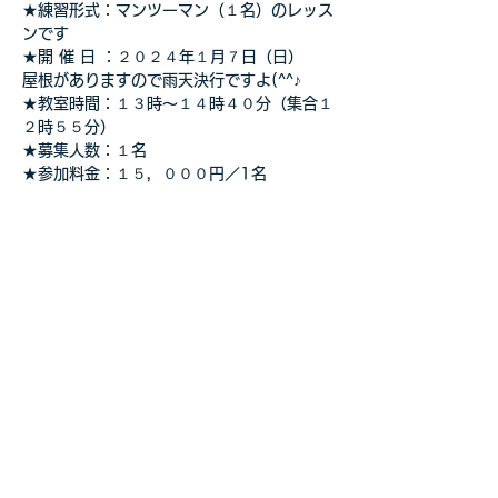
★練習形式：マンツーマン（１名）のレッス
ンです
★開 催 日 ：２０２４年１月７日（日）　
屋根がありますので雨天決行ですよ(^^♪
★教室時間：１３時～１４時４０分（集合１
２時５５分）
★募集人数：１名
★参加料金：１５，０００円／1名
さらに表示
このイベントをシェア
自転車教室・釣り教室
その他の事業等お気軽に