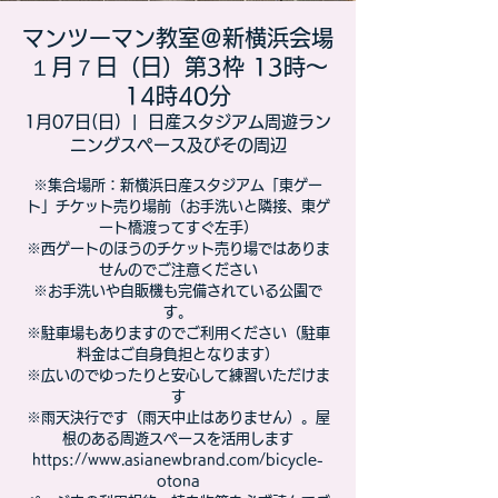
マンツーマン教室＠新横浜会場
１月７日（日）第3枠 13時～
14時40分
1月07日(日)
  |  
日産スタジアム周遊ラン
ニングスペース及びその周辺
※集合場所：新横浜日産スタジアム「東ゲー
ト」チケット売り場前（お手洗いと隣接、東ゲ
ート橋渡ってすぐ左手）
※西ゲートのほうのチケット売り場ではありま
せんのでご注意ください
※お手洗いや自販機も完備されている公園で
す。
※駐車場もありますのでご利用ください（駐車
料金はご自身負担となります）
※広いのでゆったりと安心して練習いただけま
す
※雨天決行です（雨天中止はありません）。屋
根のある周遊スペースを活用します
https://www.asianewbrand.com/bicycle-
otona