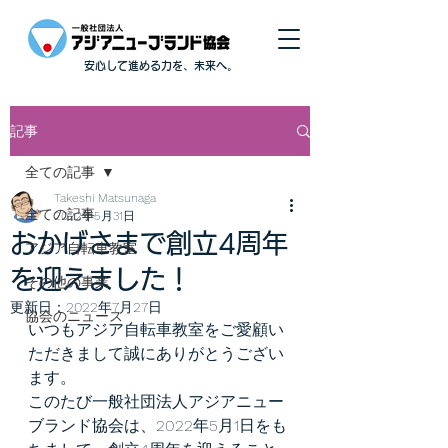
安心して進める力を、未来へ。
記事
全ての記事
Takeshi Matsunaga
全ての記事
2022年5月31日
おかげさまで創立4周年
アジア自転車教室
を迎えました！
その他の事業
更新日：
2022年7月27日
協会のニュース
いつもアジア自転車教室をご愛顧い
ただきまして誠にありがとうござい
ます。
このたび一般社団法人アジアニュー
ブランド協会は、2022年5月1日をも