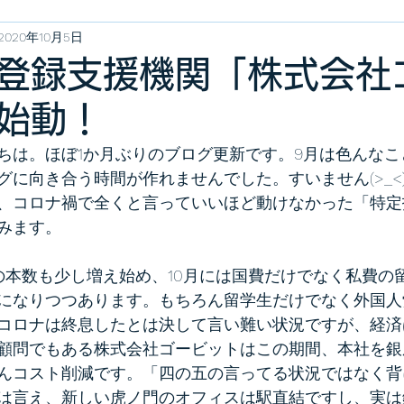
2020年10月5日
登録支援機関「株式会社
始動！
ちは。ほぼ1か月ぶりのブログ更新です。9月は色んなこ
グに向き合う時間が作れませんでした。すいません(>_<
、コロナ禍で全くと言っていいほど動けなかった「特定
みます。
の本数も少し増え始め、10月には国費だけでなく私費の
になりつつあります。もちろん留学生だけでなく外国人
コロナは終息したとは決して言い難い状況ですが、経済
顧問でもある株式会社ゴービットはこの期間、本社を銀
んコスト削減です。「四の五の言ってる状況ではなく背
は言え、新しい虎ノ門のオフィスは駅直結ですし、実は