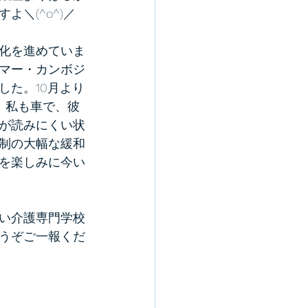
＼(^o^)／
化を進めていま
マー・カンボジ
した。10月より
。私も車で、彼
が読みにくい状
制の大幅な緩和
を楽しみに今い
い介護専門学校
うぞご一報くだ