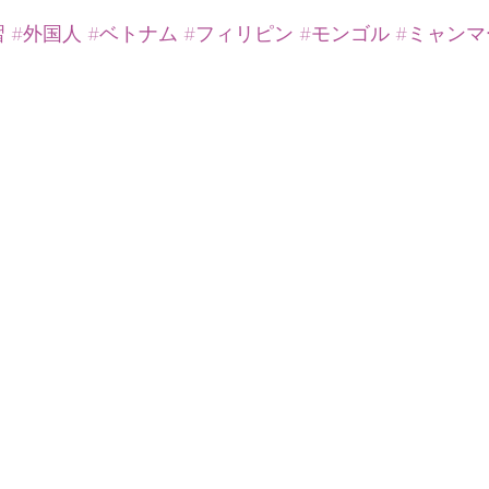
習
#外国人
#ベトナム
#フィリピン
#モンゴル
#ミャンマ