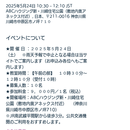
2025年5月24日 10:30 – 12:10 JST
ABCハウジング新・川崎住宅公園（敷地内奥ア
ネックス付近）, 日本、〒211-0016 神奈川県
川崎市中原区市ノ坪７１０
イベントについて
★開 催 日 ：２０２５年５月２４日
（土）　※雨天予報で中止となる場合は当サ
イトでご案内します（お申込み各位へもご案
内します）
★教室時間：【午前の部】　１０時３０分～
１２時１０分（受付１０時）
★募集人数：１０名
★参加料金：９，０００円／１名（税込）
★開催場所：ABCハウジング新・川崎住宅
公園（敷地内奥アネックス付近）　（神奈川
県川崎市中原区市ノ坪710）
※JR南武線平間駅から徒歩3分。公共交通機
関のご利用をおすすめします。