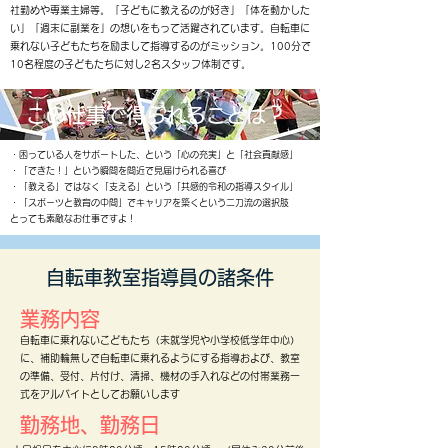
社勤めや専業主婦等。「子どもに教えるのが好き」「体を動かした
い」「週末に副業を」の想いをもって活躍されています。
自転車に
乗れない子どもたちを励まして指導するのがミッション。100分で
10名程度の子どもたちに対し2名スタッフ体制です。
この仕事で得られることは？
・困っている人をサポートした、という「心の充実」と「社会貢献感」
・「できた！」という瞬間を間近で見届けられる喜び
・「教える」ではなく「支える」という「共感的令和の指導スタイル」
・「スポーツと教育の中間」でキャリアを築くという二刀流の選択肢
​とっても素敵なお仕事ですよ！
自転車教室指導員の諸条件
業務内容
自転車に乗れないこどもたち（未就学児や小学校低学年中心）
に、補助輪無しで自転車に乗れるようにする指導および、教室
の準備、受付、片付け、清掃、機材の手入れなどの付帯業務一
式をアルバイトとしてお願いします
勤務地、勤務日