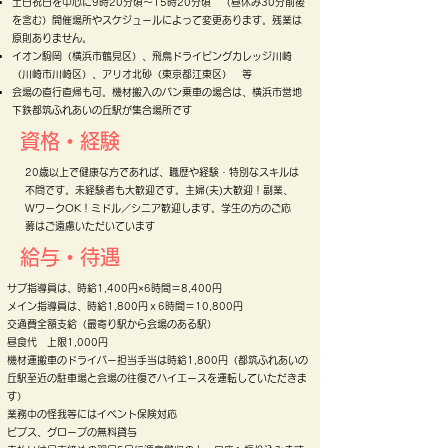
土日祝日を中心に9時20分頃〜15時20分頃 （昼休み30分前後
を含む）開催場所やスケジュールによって変更あります。残業は
原則ありません。
​イオン駒岡（横浜市鶴見区）、飛鳥ドライビングカレッジ川崎
（川崎市川崎区）、アリオ北砂（東京都江東区） 等
​会場の直行直帰も可。機材搬入のバン乗車の場合は、横浜市営地
下鉄都筑ふれあいの丘駅が集合場所です​​
資格・経験
20歳以上で健康な方であれば、職歴や経験・特別なスキルは
不問です。未経験者も大歓迎です。主婦(夫)大歓迎！副業、
WワークOK！ミドル／シニア歓迎します。
学生の方のご応
募はご遠慮いただいています
給与・待遇
サブ指導員は、時給1,400円×6時間＝8,400円
メイン指導員は、時給1,800円ｘ6時間＝10,800円
交通費全額支給（最寄り駅から会場のある駅）
昼食代 上限1,000円
機材運搬車のドライバー担当手当は時給1,800円（都筑ふれあいの
丘駅至近の駐車場と会場の往復でハイエースを運転していただきま
す）
業務中の怪我等にはイベント保険対応
ビブス、グローブの無料貸与