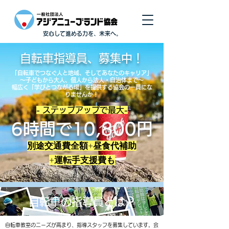
安心して進める力を、未来へ。
自転車指導員、募集中！
「自転車でつなぐ人と地域、そしてあなたのキャリア」
～子どもから大人、個人から法人・自治体まで～
幅広く「学びとつながる場」を提供する協会の一員にな
りませんか！
- ステップアップで最大-
6時間で10,800円
別途交通費全額+昼食代補助
+運転手支援費も
​自転車の指導員とは？
自転車教室のニーズが高まり、指導スタッフを募集しています。
会