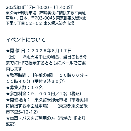
2025年8月17日 10:00 – 11:40 JST
東久留米卸売市場（市場奥側に隣接する平面駐
車場）, 日本、〒203-0043 東京都東久留米市
下里５丁目１２−１２ 東久留米卸売市場
イベントについて
★開 催 日 ：２０２５年８月１７日
（日）　※雨天等中止の場合、当日の朝8時
までにHPで掲示するとともにメールでご案
内します
★教室時間：【午前の部】　１０時００分～
１１時４０分（受付９時３０分）
★募集人数：１０名
★参加料金：９，０００円／１名（税込）　
★開催場所：　東久留米卸売市場（市場奥側
に隣接する平面駐車場）　（東京都東久留米
市下里5-12-12）
★電車・バスをご利用の方（市場のHPより
転記）