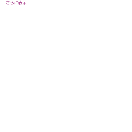
さらに表示
このイベントをシェア
自転車教室・釣り教室
その他の事業等お気軽に
​ご相談ください
お問合せページへ>