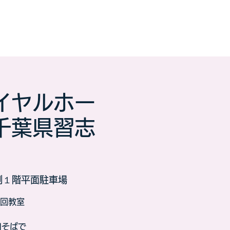
イヤルホー
千葉県習志
側１階平面駐車場
回教室
口そばで