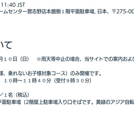
11:40 JST
ムセンター習志野店本館側１階平面駐車場, 日本、〒275-00
いて
年８月１０日（日）　※雨天等中止の場合、当サイトでの案内お
様、乗れないお子様対象コース）のみ開催です。
　１０時～１１時４０分（受付９時３０分)
／１名（税込）
平面駐車場（2階屋上駐車場入り口そばです。黄緑のアジア自