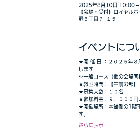
2025年8月10日 10:00 – 
【会場・受付】ロイヤルホー
野６丁目７−１５
イベントにつ
★開 催 日 ：２０２５
します
※一般コース（他の会場同
★教室時間：【午前の部】
★募集人数：１０名
★参加料金：９，０００円
★開催場所：本館側の1階
す。
さらに表示