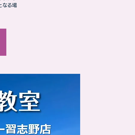
となる場
）