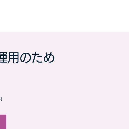
運用のため
ん）