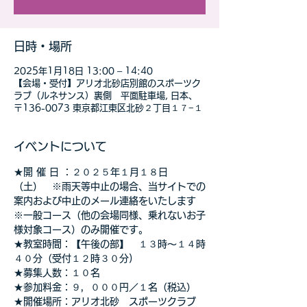
日時・場所
2025年1月18日 13:00 – 14:40
【会場・受付】アリオ北砂店別館のスポーツク
ラブ（ルネサンス）裏側 平面駐車場, 日本、
〒136-0073 東京都江東区北砂２丁目１７−１
イベントについて
★開 催 日 ：２０２５年１月１８日
（土）　※雨天等中止の場合、当サイトでの
案内および中止のメール連絡をいたします
※一般コース（他の会場同様、乗れないお子
様対象コース）のみ開催です。
★教室時間：【午後の部】　１３時～１４時
４０分（受付１２時３０分)
★募集人数：１０名
★参加料金：９，０００円／１名（税込）
★開催場所：アリオ北砂　スポーツクラブ