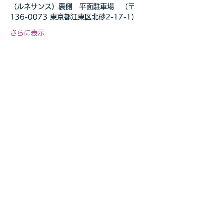
（ルネサンス）裏側　平面駐車場　（〒
136-0073 東京都江東区北砂2-17-1）
さらに表示
このイベントをシェア
自転車教室・釣り教室
その他の事業等お気軽に
​ご相談ください
お問合せページへ>