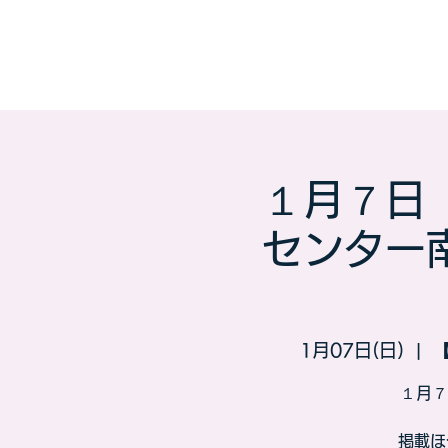
１月７日
センター
1月07日(日)
  |  
１月７
​掲載