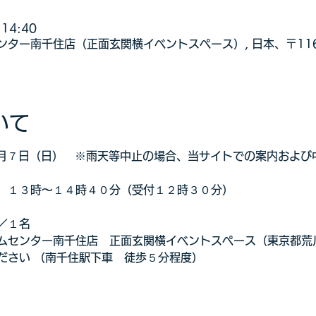
14:40
ター南千住店（正面玄関横イベントスペース）, 日本、〒116-
いて
年１月７日（日）　※雨天等中止の場合、当サイトでの案内およ
　１３時～１４時４０分（受付１２時３０分）
／１名
ムセンター南千住店　正面玄関横イベントスペース（東京都荒川
ださい （南千住駅下車　徒歩５分程度）