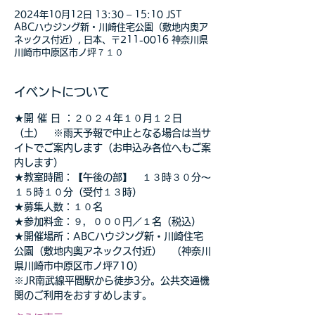
2024年10月12日 13:30 – 15:10 JST
ABCハウジング新・川崎住宅公園（敷地内奥ア
ネックス付近）, 日本、〒211-0016 神奈川県
川崎市中原区市ノ坪７１０
イベントについて
★開 催 日 ：２０２４年１０月１２日
（土）　※雨天予報で中止となる場合は当サ
イトでご案内します（お申込み各位へもご案
内します）
★教室時間：【午後の部】　１３時３０分～
１５時１０分（受付１３時）
★募集人数：１０名
★参加料金：９，０００円／１名（税込）
★開催場所：ABCハウジング新・川崎住宅
公園（敷地内奥アネックス付近）　（神奈川
県川崎市中原区市ノ坪710）
※JR南武線平間駅から徒歩3分。公共交通機
関のご利用をおすすめします。