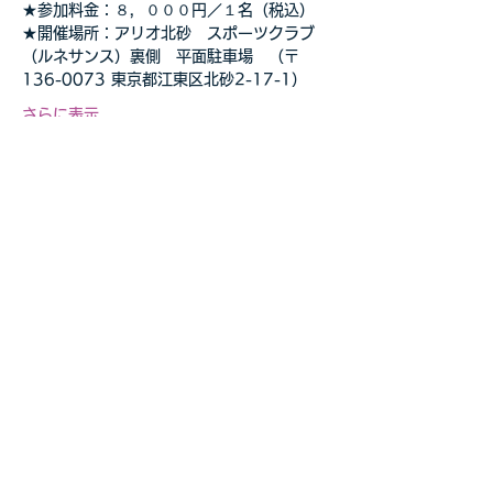
★参加料金：８，０００円／１名（税込）
★開催場所：アリオ北砂　スポーツクラブ
（ルネサンス）裏側　平面駐車場　（〒
136-0073 東京都江東区北砂2-17-1）
さらに表示
このイベントをシェア
自転車教室・釣り教室
その他の事業等お気軽に
​ご相談ください
お問合せページへ>