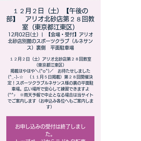
１２月２日（土）【午後の
部】 アリオ北砂店第２８回教
室（東京都江東区）
12月02日(土)
  |  
【会場・受付】アリオ
北砂店別館のスポーツクラブ（ルネサン
ス）裏側 平面駐車場
１２月２日（土）アリオ北砂店第２８回教室
（東京都江東区）​
掲載ほやほや＼(^o^)／ お待たせしました
(^_-)-☆ （１１月５日掲載）第２８回開催決
定！スポーツクラブルネサンス様の裏の平面駐
車場。広い場所で安心して練習できますよ
(^^♪ ※雨天予報で中止となる場合は当サイト
でご案内します（お申込み各位へもご案内しま
す）
お申し込みの受付は終了しまし
た。