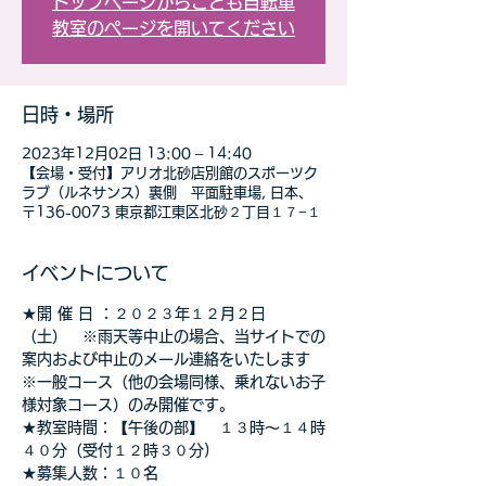
トップページからこども自転車
教室のページを開いてください
日時・場所
2023年12月02日 13:00 – 14:40
【会場・受付】アリオ北砂店別館のスポーツク
ラブ（ルネサンス）裏側 平面駐車場, 日本、
〒136-0073 東京都江東区北砂２丁目１７−１
イベントについて
★開 催 日 ：２０２３年１２月２日
（土）　※雨天等中止の場合、当サイトでの
案内および中止のメール連絡をいたします
※一般コース（他の会場同様、乗れないお子
様対象コース）のみ開催です。
★教室時間：【午後の部】　１３時～１４時
４０分（受付１２時３０分)
★募集人数：１０名