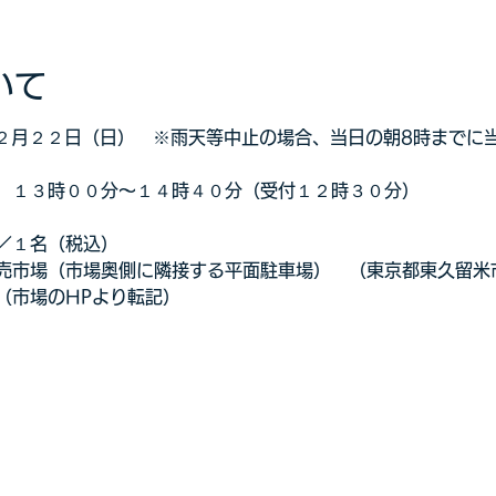
いて
１２月２２日（日）　※雨天等中止の場合、当日の朝8時までに
　１３時００分～１４時４０分（受付１２時３０分）
／１名（税込）　
市場（市場奥側に隣接する平面駐車場）　（東京都東久留米市下
（市場のHPより転記）