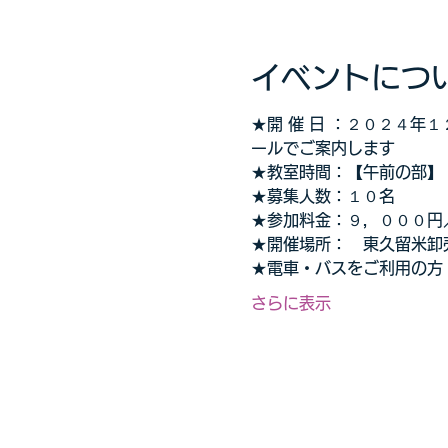
イベントにつ
★開 催 日 ：２０２４年
ールでご案内します
★教室時間：【午前の部】
★募集人数：１０名
★参加料金：９，０００円
★開催場所：　東久留米卸売
★電車・バスをご利用の方
さらに表示