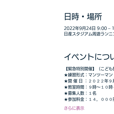
日時・場所
2022年9月24日 9:00 – 1
日産スタジアム周遊ランニン
イベントにつ
【緊急特別開催】（こども
★練習形式：マンツーマン
★開 催 日 ：２０２２年
★教室時間：９時～１０時
★募集人数：１名
★参加料金：１４，０００
さらに表示