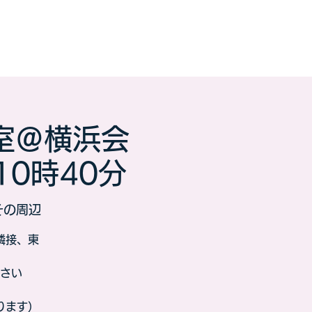
室＠横浜会
10時40分
その周辺
隣接、東
さい
ります）