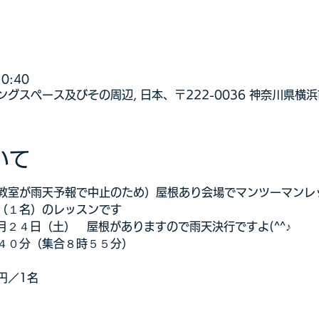
0:40
グスペース及びその周辺, 日本、〒222-0036 神奈川県横
いて
教室が雨天予報で中止のため）屋根あり会場でマンツーマンレ
（１名）のレッスンです
９月２４日（土）　屋根がありますので雨天決行ですよ(^^♪
４０分（集合８時５５分）
円／1名