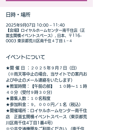
日時・場所
2025年9月07日 10:00 – 11:40
【会場】ロイヤルホームセンター南千住店（正
面玄関横イベントスペース）, 日本、〒116-
0003 東京都荒川区南千住４丁目１−４
イベントについて
★開 催 日 ：２０２５年９月７日（日）　
（※雨天等中止の場合、当サイトでの案内お
よび中止のメール連絡をいたします）
★教室時間：【午前の部】　１０時～１１時
４０分（受付９時３０分）
★募集人数：１０名程度
★参加料金：９，０００円／１名（税込）　
★開催場所：ロイヤルホームセンター南千住
店　正面玄関横イベントスペース（東京都荒
川区南千住4丁目1番4号）
※公共交通機関をご利用ください （南千住