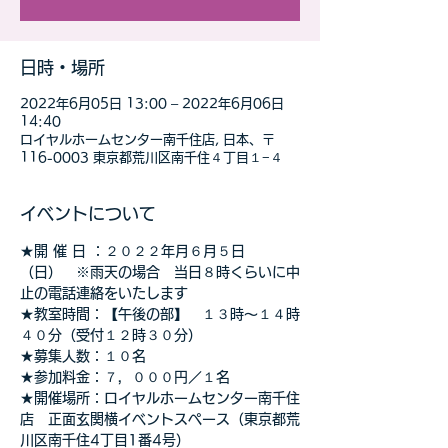
日時・場所
2022年6月05日 13:00 – 2022年6月06日
14:40
ロイヤルホームセンター南千住店, 日本、〒
116-0003 東京都荒川区南千住４丁目１−４
イベントについて
★開 催 日 ：２０２２年月６月５日
（日）　※雨天の場合　当日８時くらいに中
止の電話連絡をいたします
★教室時間：【午後の部】　１３時～１４時
４０分（受付１２時３０分） 
★募集人数：１０名
★参加料金：７，０００円／１名
★開催場所：ロイヤルホームセンター南千住
店　正面玄関横イベントスペース（東京都荒
川区南千住4丁目1番4号）