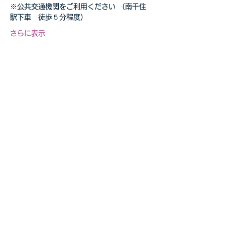
※公共交通機関をご利用ください （南千住
駅下車　徒歩５分程度）
さらに表示
このイベントをシェア
自転車教室・釣り教室
その他の事業等お気軽に
​ご相談ください
お問合せページへ>