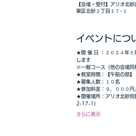
【会場・受付】アリオ北砂店
東区北砂２丁目１７−１
イベントにつ
★開 催 日 ：２０２４
します
※一般コース（他の会場同
★教室時間：【午前の部】
★募集人数：１０名
★参加料金：９，０００円
★開催場所：アリオ北砂別館
2-17-1）
さらに表示