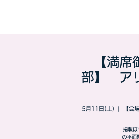
【満席
部】 ア
5月11日(土)
  |  
【会
掲載ほ
の平面