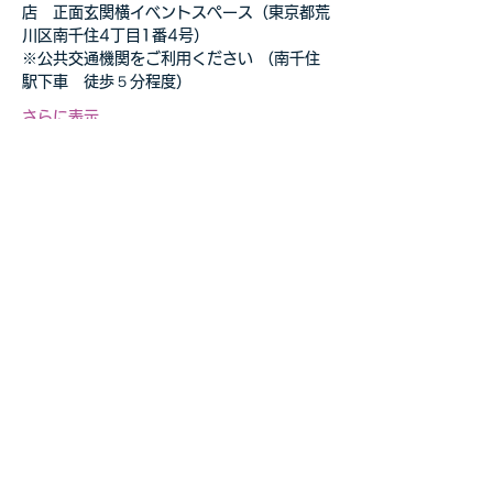
店　正面玄関横イベントスペース（東京都荒
川区南千住4丁目1番4号）
※公共交通機関をご利用ください （南千住
駅下車　徒歩５分程度）
さらに表示
このイベントをシェア
自転車教室・釣り教室
その他の事業等お気軽に
​ご相談ください
お問合せページへ>