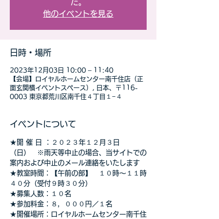
た。
他のイベントを見る
日時・場所
2023年12月03日 10:00 – 11:40
【会場】ロイヤルホームセンター南千住店（正
面玄関横イベントスペース）, 日本、〒116-
0003 東京都荒川区南千住４丁目１−４
イベントについて
★開 催 日 ：２０２３年１２月３日
（日）　※雨天等中止の場合、当サイトでの
案内および中止のメール連絡をいたします
★教室時間：【午前の部】　１０時～１１時
４０分（受付９時３０分）
★募集人数：１０名
★参加料金：８，０００円／１名
★開催場所：ロイヤルホームセンター南千住