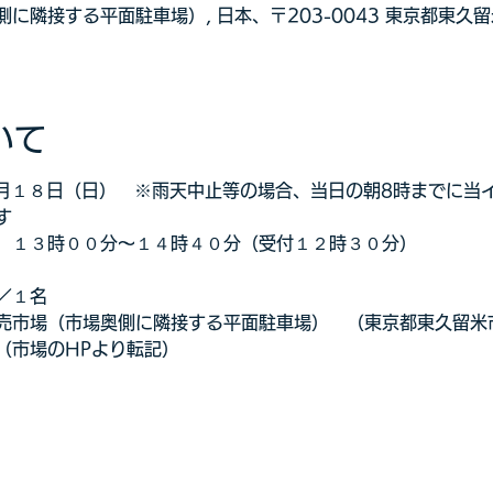
に隣接する平面駐車場）, 日本、〒203-0043 東京都東久
いて
年２月１８日（日）　※雨天中止等の場合、当日の朝8時までに当
す
　１３時００分～１４時４０分（受付１２時３０分）
／１名
市場（市場奥側に隣接する平面駐車場）　（東京都東久留米市下
（市場のHPより転記）