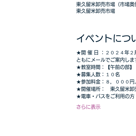
東久留米卸売市場（市場奥側
東久留米卸売市場
イベントにつ
★開 催 日 ：２０２４
ともにメールでご案内しま
★教室時間：【午前の部】
★募集人数：１０名
★参加料金：８，０００円
★開催場所：　東久留米卸売
★電車・バスをご利用の方
さらに表示