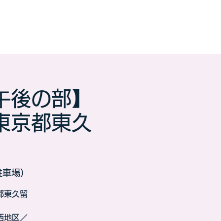
午後の部】
東京都東久
駐車場）
都東久留
西地区／