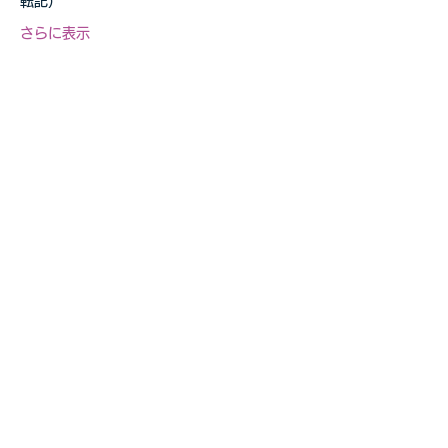
転記）
さらに表示
このイベントをシェア
自転車教室・釣り教室
その他の事業等お気軽に
​ご相談ください
お問合せページへ>