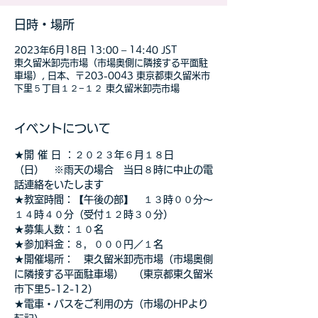
日時・場所
2023年6月18日 13:00 – 14:40 JST
東久留米卸売市場（市場奥側に隣接する平面駐
車場）, 日本、〒203-0043 東京都東久留米市
下里５丁目１２−１２ 東久留米卸売市場
イベントについて
★開 催 日 ：２０２３年６月１８日
（日）　※雨天の場合　当日８時に中止の電
話連絡をいたします
★教室時間：【午後の部】　１３時００分～
１４時４０分（受付１２時３０分）
★募集人数：１０名
★参加料金：８，０００円／１名
★開催場所：　東久留米卸売市場（市場奥側
に隣接する平面駐車場）　（東京都東久留米
市下里5-12-12）
★電車・バスをご利用の方（市場のHPより