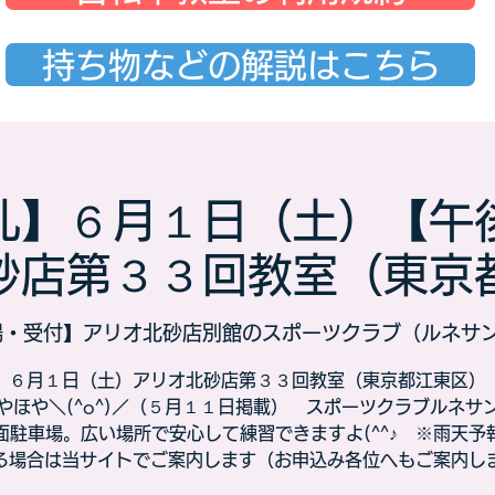
持ち物などの解説はこちら
礼】６月１日（土）【
砂店第３３回教室（東京
場・受付】アリオ北砂店別館のスポーツクラブ（ルネサ
６月１日（土）アリオ北砂店第３３回教室（東京都江東区）​
やほや＼(^o^)／（５月１１日掲載） スポーツクラブルネサ
面駐車場。広い場所で安心して練習できますよ(^^♪ ※雨天予
る場合は当サイトでご案内します（お申込み各位へもご案内し