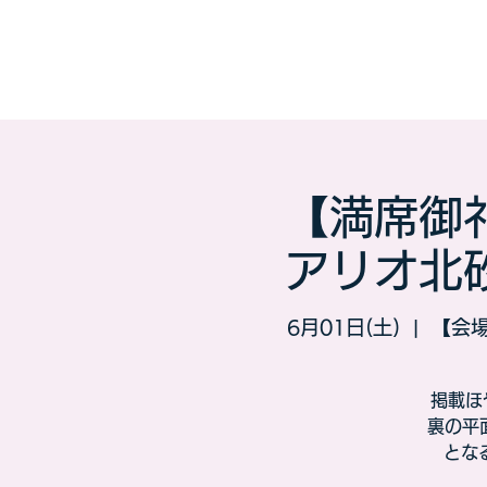
【満席御
アリオ北
6月01日(土)
  |  
【会
掲載ほ
裏の平
とな