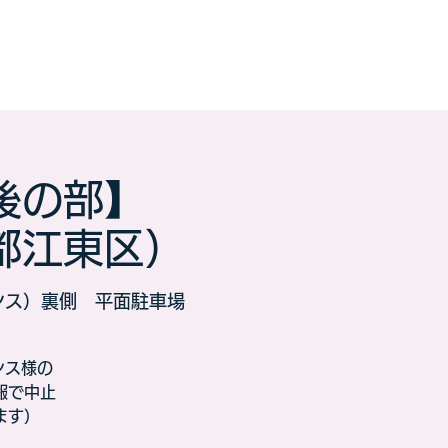
午後の部】
都江東区）
ンス）裏側 平面駐車場
ンス様の
報で中止
ます）