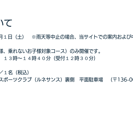
いて
年６月１日（土）　※雨天等中止の場合、当サイトでの案内およ
様、乗れないお子様対象コース）のみ開催です。
　１３時～１４時４０分（受付１２時３０分)
／１名（税込）
ポーツクラブ（ルネサンス）裏側　平面駐車場　（〒136-00