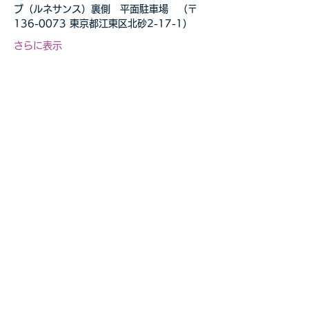
ブ（ルネサンス）裏側　平面駐車場　（〒
136-0073 東京都江東区北砂2-17-1）
さらに表示
このイベントをシェア
自転車教室・釣り教室
その他の事業等お気軽に
​ご相談ください
お問合せページへ>