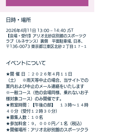
日時・場所
2026年4月11日 13:00 – 14:40 JST
【会場・受付】アリオ北砂店別館のスポーツク
ラブ（ルネサンス）裏側 平面駐車場, 日本、
〒136-0073 東京都江東区北砂２丁目１７−１
イベントについて
★開 催 日 ：２０２６年４月１１日
（土）　※雨天等中止の場合、当サイトでの
案内および中止のメール連絡をいたします
※一般コース（他の会場同様、乗れないお子
様対象コース）のみ開催です。
★教室時間：【午後の部】　１３時～１４時
４０分（受付１２時３０分)
★募集人数：１０名
★参加料金：９，０００円／１名（税込）
★開催場所：アリオ北砂別館のスポーツクラ