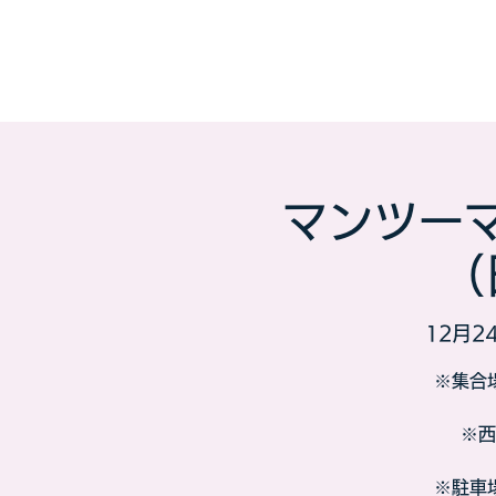
マンツー
（
12月24
※集合
※西
※駐車