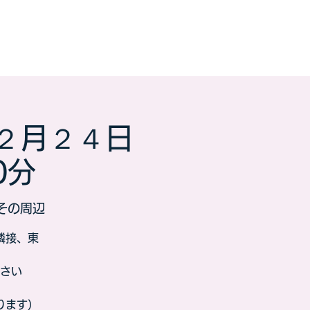
２月２４日
0分
その周辺
隣接、東
さい
ります）