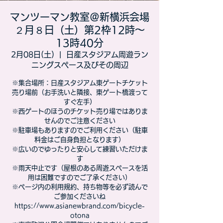
マンツーマン教室＠新横浜会場
２月８日（土）第2枠12時～
13時40分
2月08日(土)
  |  
日産スタジアム周遊ラン
ニングスペース及びその周辺
※集合場所：日産スタジアム東ゲートチケット
売り場前（お手洗いと隣接、東ゲート橋渡って
すぐ左手）
※西ゲートのほうのチケット売り場ではありま
せんのでご注意ください
※駐車場もありますのでご利用ください（駐車
料金はご自身負担となります）
※広いのでゆったりと安心して練習いただけま
す
※雨天中止です（屋根のある周遊スペースを活
用は困難ですのでご了承ください）
※ページ内の利用規約、持ち物等を必ず読んで
ご参加くださいね
https://www.asianewbrand.com/bicycle-
otona