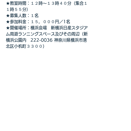
★教室時間：１２時～１３時４０分（集合１
１時５５分）
★募集人数：１名
★参加料金：１５，０００円／1名
★開催場所：横浜会場　新横浜日産スタジア
ム周遊ランニングスペース及びその周辺（新
横浜公園内　222-0036 神奈川県横浜市港
北区小机町３３００）
さらに表示
このイベントをシェア
自転車教室・釣り教室
その他の事業等お気軽に