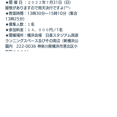
★開 催 日 ：２０２２年７月31日（日）　
屋根がありますので雨天決行ですよ(^^♪
★教室時間：13時30分～15時10分（集合
13時25分）
★募集人数：１名
★参加料金：１４，０００円／1名
★開催場所：横浜会場　日産スタジアム周遊
ランニングスペース及びその周辺（新横浜公
園内　222-0036 神奈川県横浜市港北区小
机町３３００）
さらに表示
このイベントをシェア