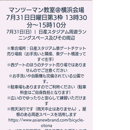
マンツーマン教室＠横浜会場
7月31日日曜日第3枠 13時30
分～15時10分
7月31日(日)
  |  
日産スタジアム周遊ラン
ニングスペース及びその周辺
※集合場所：日産スタジアム東ゲートチケット
売り場前（お手洗いと隣接、東ゲート橋渡って
すぐ左手）
※西ゲートのほうのチケット売り場ではありま
せんのでご注意ください
※お手洗いや自販機も完備されている公園で
す。
※駐車場もありますのでご利用ください（駐車
料金はご自身負担となります）
※広いのでゆったりと安心して練習いただけま
す
※雨天決行です（雨天中止はありません）。屋
根のある周遊スペースを活用します
https://www.asianewbrand.com/bicycle-
otona