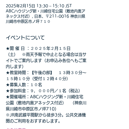
2025年2月15日 13:30 – 15:10 JST
ABCハウジング新・川崎住宅公園（敷地内奥ア
ネックス付近）, 日本、〒211-0016 神奈川県
川崎市中原区市ノ坪７１０
イベントについて
★開 催 日 ：２０２５年２月１５日
（土）　※雨天予報で中止となる場合は当サ
イトでご案内します（お申込み各位へもご案
内します）
★教室時間：【午後の部】　１３時３０分～
１５時１０分（受付１２時４０分）
★募集人数：１０名
★参加料金：９，０００円／１名（税込）
★開催場所：ABCハウジング新・川崎住宅
公園（敷地内奥アネックス付近）　（神奈川
県川崎市中原区市ノ坪710）
※JR南武線平間駅から徒歩3分。公共交通機
関のご利用をおすすめします。