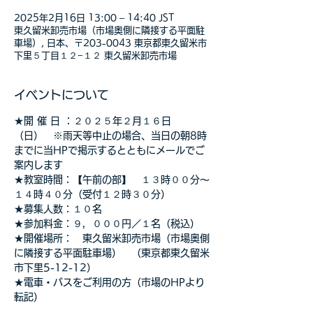
2025年2月16日 13:00 – 14:40 JST
東久留米卸売市場（市場奥側に隣接する平面駐
車場）, 日本、〒203-0043 東京都東久留米市
下里５丁目１２−１２ 東久留米卸売市場
イベントについて
★開 催 日 ：２０２５年２月１６日
（日）　※雨天等中止の場合、当日の朝8時
までに当HPで掲示するとともにメールでご
案内します
★教室時間：【午前の部】　１３時００分～
１４時４０分（受付１２時３０分）
★募集人数：１０名
★参加料金：９，０００円／１名（税込）　
★開催場所：　東久留米卸売市場（市場奥側
に隣接する平面駐車場）　（東京都東久留米
市下里5-12-12）
★電車・バスをご利用の方（市場のHPより
転記）