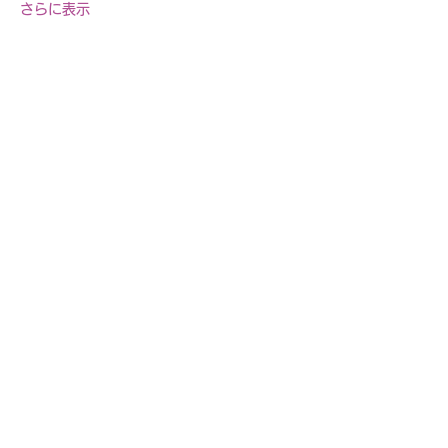
さらに表示
このイベントをシェア
自転車教室・釣り教室
その他の事業等お気軽に
​ご相談ください
お問合せページへ>