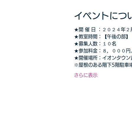
イベントにつ
★開 催 日 ：２０２４年
★教室時間：【午後の部】
★募集人数：１０名 
★参加料金：８，０００円
★開催場所：イオンタウン吉川
※屋根のある階下5階駐車
さらに表示