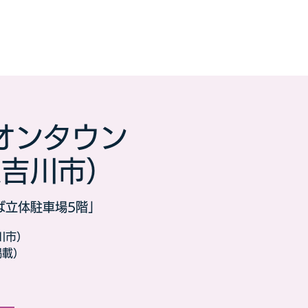
オンタウン
県吉川市）
ば立体駐車場5階」
川市）
掲載）