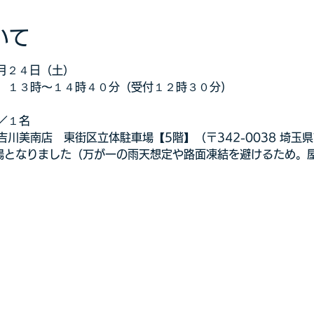
いて
２月２４日（土）
　１３時～１４時４０分（受付１２時３０分) 
／１名
美南店　東街区立体駐車場【5階】（〒342-0038 埼玉県吉
場となりました（万が一の雨天想定や路面凍結を避けるため。