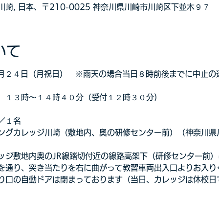
崎, 日本、〒210-0025 神奈川県川崎市川崎区下並木９７
いて
年２月２４日（月祝日）　※雨天の場合当日８時前後までに中止の
　１３時～１４時４０分（受付１２時３０分)
／１名
ングカレッジ川崎（敷地内、奥の研修センター前）（神奈川県
ッジ敷地内奥のJR線踏切付近の線路高架下（研修センター前
を通り、突き当たりを右に曲がって教習車両出入口よりお入り
入り口の自動ドアは閉まっております（当日、カレッジは休校日