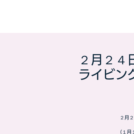
２月２４
ライビン
２月２
（１月