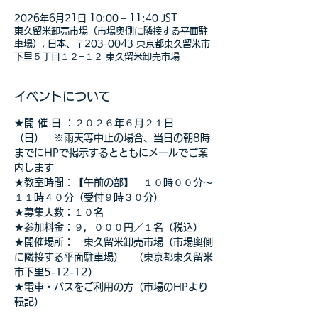
2026年6月21日 10:00 – 11:40 JST
東久留米卸売市場（市場奥側に隣接する平面駐
車場）, 日本、〒203-0043 東京都東久留米市
下里５丁目１２−１２ 東久留米卸売市場
イベントについて
★開 催 日 ：２０２６年６月２１日
（日）　※雨天等中止の場合、当日の朝8時
までにHPで掲示するとともにメールでご案
内します
★教室時間：【午前の部】　１０時００分～
１１時４０分（受付９時３０分）
★募集人数：１０名
★参加料金：９，０００円／１名（税込）　
★開催場所：　東久留米卸売市場（市場奥側
に隣接する平面駐車場）　（東京都東久留米
市下里5-12-12）
★電車・バスをご利用の方（市場のHPより
転記）