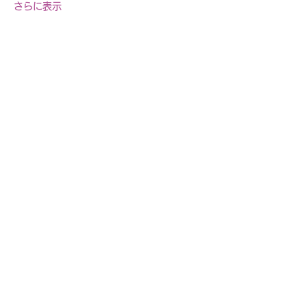
さらに表示
このイベントをシェア
自転車教室・釣り教室
その他の事業等お気軽に
​ご相談ください
お問合せページへ>