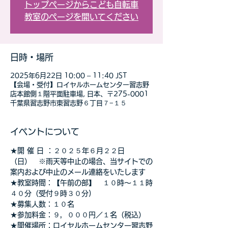
トップページからこども自転車
教室のページを開いてください
日時・場所
2025年6月22日 10:00 – 11:40 JST
【会場・受付】ロイヤルホームセンター習志野
店本館側１階平面駐車場, 日本、〒275-0001
千葉県習志野市東習志野６丁目７−１５
イベントについて
★開 催 日 ：２０２５年６月２２日
（日）　※雨天等中止の場合、当サイトでの
案内および中止のメール連絡をいたします
★教室時間：【午前の部】　１０時～１１時
４０分（受付９時３０分)
★募集人数：１０名
★参加料金：９，０００円／１名（税込）
★開催場所：ロイヤルホームセンター習志野