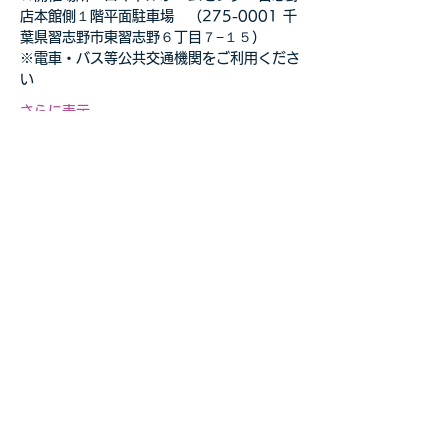
店本館側１階平面駐車場　（275-0001 千
葉県習志野市東習志野６丁目７−１５）
※電車・バス等公共交通機関をご利用くださ
い 
さらに表示
このイベントをシェア
自転車教室・釣り教室
その他の事業等お気軽に
​ご相談ください
お問合せページへ>