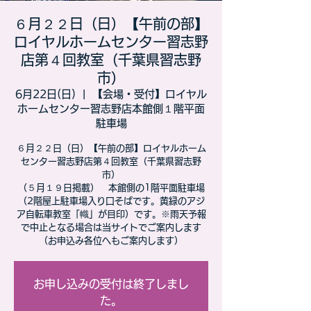
６月２２日（日）【午前の部】
ロイヤルホームセンター習志野
店第４回教室（千葉県習志野
市）
6月22日(日)
  |  
【会場・受付】ロイヤル
ホームセンター習志野店本館側１階平面
駐車場
６月２２日（日）【午前の部】ロイヤルホーム
センター習志野店第４回教室（千葉県習志野
市）
（５月１９日掲載） 本館側の1階平面駐車場
（2階屋上駐車場入り口そばです。黄緑のアジ
ア自転車教室「幟」が目印）です。※雨天予報
で中止となる場合は当サイトでご案内します
（お申込み各位へもご案内します）
お申し込みの受付は終了しまし
た。