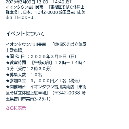
2025年3月09日 13:00 – 14:40 JST
イオンタウン吉川美南 「東街区そば立体屋上
駐車場」, 日本、〒342-0038 埼玉県吉川市美
南３丁目２５−１
イベントについて
イオンタウン吉川美南　「東街区そば立体屋
上駐車場」
★開 催 日 ：２０２５年３月９日（日）
★教室時間：【午後の部】１３時～１４時４
０分（受付１２時３０分) 
★募集人数：１０名 
★参加料金：９，０００円／１名（税込）
★開催場所：イオンタウン吉川美南店「東街
区そば立体屋上駐車場」（〒342-0038 埼
玉県吉川市美南3-25-1） 
さらに表示