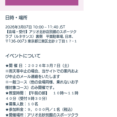
日時・場所
2026年3月07日 10:00 – 11:40 JST
【会場・受付】アリオ北砂店別館のスポーツク
ラブ（ルネサンス）裏側 平面駐車場, 日本、
〒136-0073 東京都江東区北砂２丁目１７−１
イベントについて
★開 催 日 ：２０２６年３月７日（土）　
※雨天等中止の場合、当サイトでの案内およ
び中止のメール連絡をいたします
※一般コース（他の会場同様、乗れないお子
様対象コース）のみ開催です。
★教室時間：【午前の部】　１０時～１１時
４０分（受付９時３０分)
★募集人数：１０名
★参加料金：９，０００円／１名（税込）
★開催場所：アリオ北砂別館のスポーツクラ