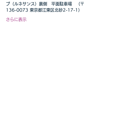
ブ（ルネサンス）裏側　平面駐車場　（〒
136-0073 東京都江東区北砂2-17-1）
さらに表示
このイベントをシェア
自転車教室・釣り教室
その他の事業等お気軽に
​ご相談ください
お問合せページへ>