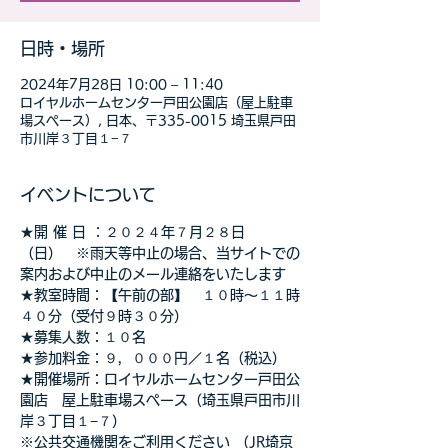
日時・場所
2024年7月28日 10:00 – 11:40
ロイヤルホームセンター戸田公園店（屋上駐車
場スペース）, 日本、〒335-0015 埼玉県戸田
市川岸３丁目１−７
イベントについて
★開 催 日 ：２０２４年７月２８日
（日）　※雨天等中止の場合、当サイトでの
案内および中止のメール連絡をいたします
★教室時間：【午前の部】　１０時～１１時
４０分（受付９時３０分）
★募集人数：１０名
★参加料金：９，０００円／１名（税込）
★開催場所：ロイヤルホームセンター戸田公
園店　屋上駐車場スペース（埼玉県戸田市川
岸３丁目１−７）
※公共交通機関をご利用ください （JR埼京