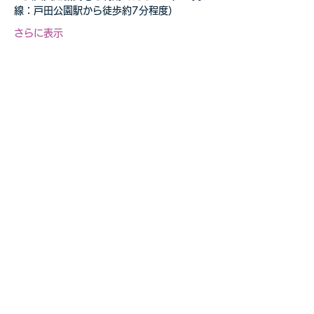
線：戸田公園駅から徒歩約7分程度）
さらに表示
このイベントをシェア
自転車教室・釣り教室
その他の事業等お気軽に
​ご相談ください
お問合せページへ>