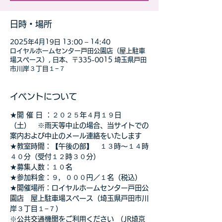
日時・場所
2025年4月19日 13:00 – 14:40
ロイヤルホームセンター戸田公園店（屋上駐車
場スペース）, 日本、〒335-0015 埼玉県戸田
市川岸３丁目１−７
イベントについて
★開 催 日 ：２０２５年４月１９日
（土）　※雨天等中止の場合、当サイトでの
案内および中止のメール連絡をいたします
★教室時間：【午後の部】　１３時～１４時
４０分（受付１２時３０分）
★募集人数：１０名
★参加料金：９，０００円／１名（税込）　
★開催場所：ロイヤルホームセンター戸田公
園店　屋上駐車場スペース（埼玉県戸田市川
岸３丁目１−７）
※公共交通機関をご利用ください （JR埼京