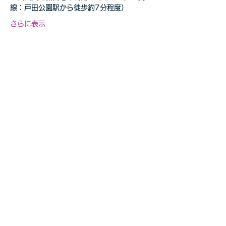
線：戸田公園駅から徒歩約7分程度）
さらに表示
このイベントをシェア
自転車教室・釣り教室
その他の事業等お気軽に
​ご相談ください
お問合せページへ>