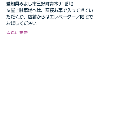
愛知県みよし市三好町青木91番地
※屋上駐車場へは、直接お車で入ってきてい
ただくか、店舗からはエレベーター／階段で
お越しください
さらに表示
このイベントをシェア
自転車教室・釣り教室
その他の事業等お気軽に
​ご相談ください
お問合せページへ>