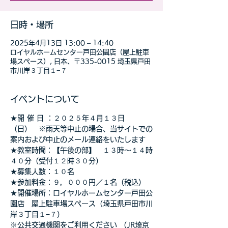
日時・場所
2025年4月13日 13:00 – 14:40
ロイヤルホームセンター戸田公園店（屋上駐車
場スペース）, 日本、〒335-0015 埼玉県戸田
市川岸３丁目１−７
イベントについて
★開 催 日 ：２０２５年４月１３日
（日）　※雨天等中止の場合、当サイトでの
案内および中止のメール連絡をいたします
★教室時間：【午後の部】　１３時～１４時
４０分（受付１２時３０分）
★募集人数：１０名
★参加料金：９，０００円／１名（税込）　
★開催場所：ロイヤルホームセンター戸田公
園店　屋上駐車場スペース（埼玉県戸田市川
岸３丁目１−７）
※公共交通機関をご利用ください （JR埼京