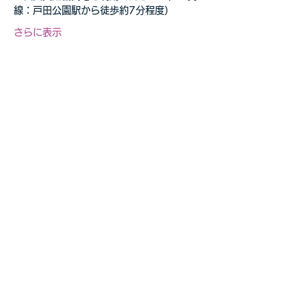
線：戸田公園駅から徒歩約7分程度）
さらに表示
このイベントをシェア
自転車教室・釣り教室
その他の事業等お気軽に
​ご相談ください
お問合せページへ>