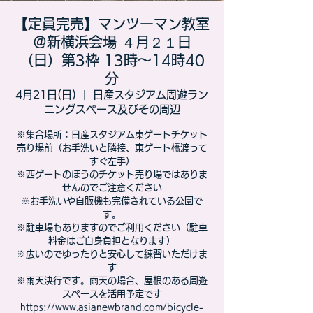
【定員完売】マンツーマン教室
＠新横浜会場 ４月２１日
（日）第3枠 13時～14時40
分
4月21日(日)
  |  
日産スタジアム周遊ラン
ニングスペース及びその周辺
※集合場所：日産スタジアム東ゲートチケット
売り場前（お手洗いと隣接、東ゲート橋渡って
すぐ左手）
※西ゲートのほうのチケット売り場ではありま
せんのでご注意ください
※お手洗いや自販機も完備されている公園で
す。
※駐車場もありますのでご利用ください（駐車
料金はご自身負担となります）
※広いのでゆったりと安心して練習いただけま
す
※雨天決行です。雨天の場合、屋根のある周遊
スペースを活用予定です
https://www.asianewbrand.com/bicycle-