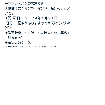
ーマンレッスンの募集です
★練習形式：マンツーマン（１名）のレッス
ンです
★開 催 日 ：２０２４年４月２１日
（日）　屋根がありますので雨天決行ですよ
(^^♪
★教室時間：１３時～１４時４０分（集合１
２時５５分）
★募集人数：１名
★参加料金：１５，０００円／1名
さらに表示
このイベントをシェア