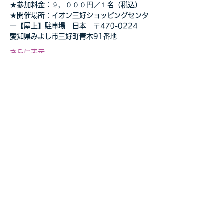
★参加料金：９，０００円／１名（税込）
★開催場所：イオン三好ショッピングセンタ
ー【屋上】駐車場　日本　〒470-0224　
愛知県みよし市三好町青木91番地
さらに表示
このイベントをシェア
自転車教室・釣り教室
その他の事業等お気軽に
​ご相談ください
お問合せページへ>