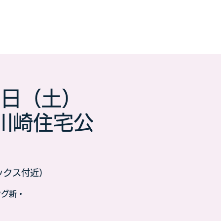
７日（土）
川崎住宅公
ックス付近）
ング新・