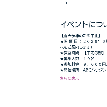
１０
イベントにつ
【雨天予報のため中止】
★開 催 日 ：２０２６
へもご案内します）
★教室時間：【午前の部】
★募集人数：１０名
★参加料金：９，０００円
★開催場所：ABCハウジ
さらに表示