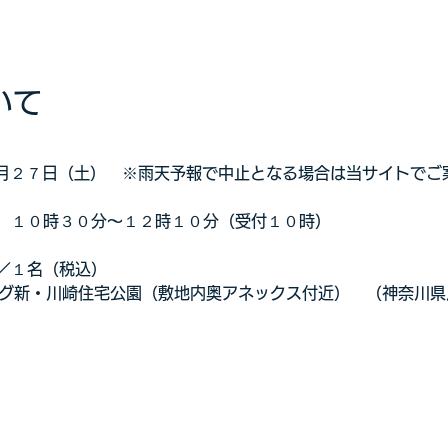
いて
年６月２７日（土）　※雨天予報で中止となる場合は当サイトで
　１０時３０分～１２時１０分（受付１０時）
／１名（税込）
ング新・川崎住宅公園（敷地内奥アネックス付近）　（神奈川県