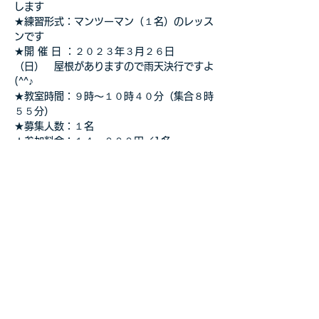
します
★練習形式：マンツーマン（１名）のレッス
ンです
★開 催 日 ：２０２３年３月２６日
（日）　屋根がありますので雨天決行ですよ
(^^♪
★教室時間：９時～１０時４０分（集合８時
５５分）
★募集人数：１名
★参加料金：１４，０００円／1名
さらに表示
このイベントをシェア