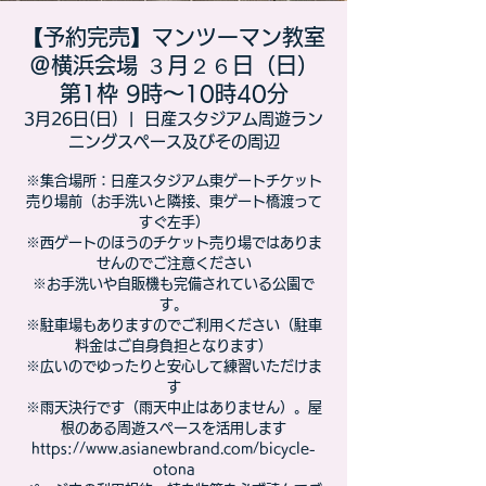
【予約完売】マンツーマン教室
＠横浜会場 ３月２６日（日）
第1枠 9時～10時40分
3月26日(日)
  |  
日産スタジアム周遊ラン
ニングスペース及びその周辺
※集合場所：日産スタジアム東ゲートチケット
売り場前（お手洗いと隣接、東ゲート橋渡って
すぐ左手）
※西ゲートのほうのチケット売り場ではありま
せんのでご注意ください
※お手洗いや自販機も完備されている公園で
す。
※駐車場もありますのでご利用ください（駐車
料金はご自身負担となります）
※広いのでゆったりと安心して練習いただけま
す
※雨天決行です（雨天中止はありません）。屋
根のある周遊スペースを活用します
https://www.asianewbrand.com/bicycle-
otona