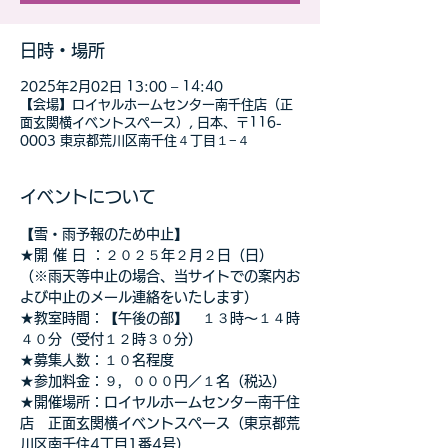
日時・場所
2025年2月02日 13:00 – 14:40
【会場】ロイヤルホームセンター南千住店（正
面玄関横イベントスペース）, 日本、〒116-
0003 東京都荒川区南千住４丁目１−４
イベントについて
【雪・雨予報のため中止】
★開 催 日 ：２０２５年２月２日（日）　
（※雨天等中止の場合、当サイトでの案内お
よび中止のメール連絡をいたします）
★教室時間：【午後の部】　１３時～１４時
４０分（受付１２時３０分）
★募集人数：１０名程度
★参加料金：９，０００円／１名（税込）　
★開催場所：ロイヤルホームセンター南千住
店　正面玄関横イベントスペース（東京都荒
川区南千住4丁目1番4号）