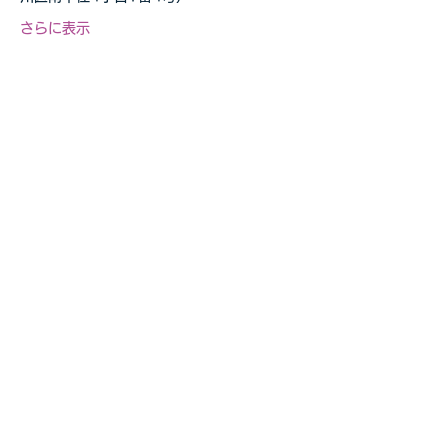
さらに表示
このイベントをシェア
自転車教室・釣り教室
その他の事業等お気軽に
​ご相談ください
お問合せページへ>