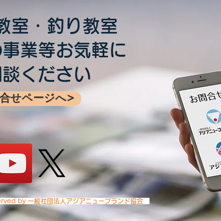
教室・釣り教室
の事業等お気軽に
【受付終了】2026年6月大阪
自転
相談ください
出張教室開催！
ター
合せページへ>
い～
ts Reserved by 一般社団法人アジアニューブランド協会