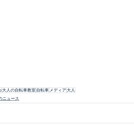
め
大人の自転車教室
自転車
メディア
大人
のニュース