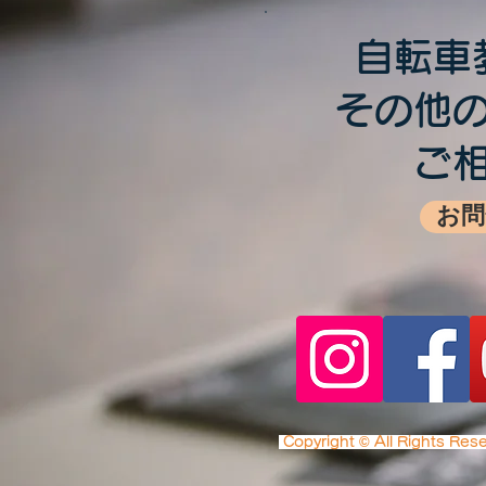
自転車
その他
夏季限定：トワイライトレッ
​ご
スンを始めます（2026年7
お問
月・8月）
Copyright © All Righ