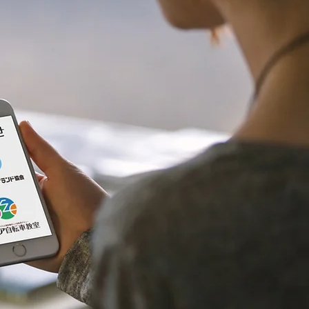
車教室「ぽけっと」がス
ト～ちょっとやらせみた
を応援します！