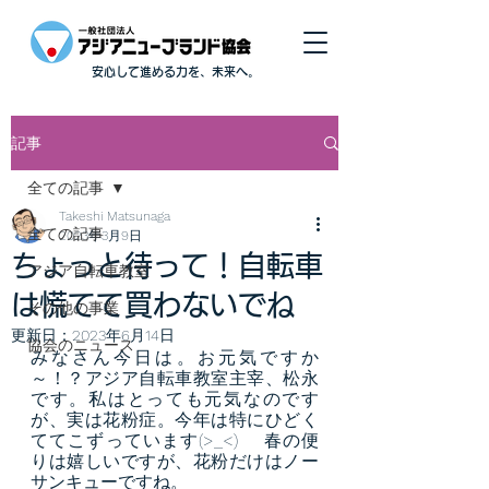
安心して進める力を、未来へ。
記事
全ての記事
Takeshi Matsunaga
全ての記事
2023年3月9日
ちょっと待って！自転車
アジア自転車教室
は慌てて買わないでね
その他の事業
更新日：
2023年6月14日
協会のニュース
みなさん今日は。お元気ですか
～！？アジア自転車教室主宰、松永
です。私はとっても元気なのです
が、実は花粉症。今年は特にひどく
ててこずっています(>_<) 　春の便
りは嬉しいですが、花粉だけはノー
サンキューですね。