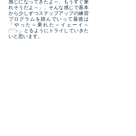
感じになってきたよ～、もうすぐ乗
れそうだよ～」、そんな感じで基本
から少しずつステップアップの練習
プログラムを踏んでいって最後は
「やった～乗れた～イェーイ～
(^^)v」とるようにトライしていきた
いと思います。
乗れてしまえば、大きな
自転車もラクラク！
実は一度乗れてしまったら、少々大
きな自転車でも、少々重い自転車で
も、扱いが分かってしまえるので、
自転乗れるようになると認識してい
ます。乗れるようになる前に、大き
な重たい自転車を選んでしまうと、
自分で支えられないし、ちょっと辛
いですよね。ですから、自転車に乗
れないのに、慌てて自転車を買わな