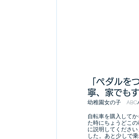
「ペダルを
寧、家でも
幼稚園女の子　AB
自転車を購入してか
た時にちょうどこの
に説明してください
した。あと少しで乗