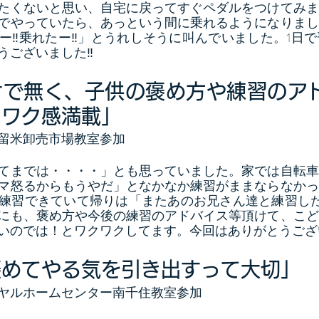
たくないと思い、自宅に戻ってすぐペダルをつけてみま
でやっていたら、あっという間に乗れるようになりまし
ー‼︎乗れたー‼︎」とうれしそうに叫んでいました。1日
ございました‼︎
けで無く、子供の褒め方や練習のア
クワク感満載」
留米卸売市場教室参加
てまでは・・・・」とも思っていました。家では自転車
マ怒るからもうやだ」となかなか練習がままならなかっ
練習できていて帰りは「またあのお兄さん達と練習した
にも、褒め方や今後の練習のアドバイス等頂けて、こど
いのでは！とワクワクしてます。今回はありがとうござ
褒めてやる気を引き出すって大切」
ヤルホームセンター南千住教室参加