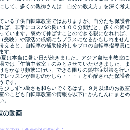
にして、多くの親御さんは「自分の教え方」を深く考え
ている子供自転車教室ではありますが、自分たち保護者
れば、非常にコスパの良い１００分間だと、多くの皆様
っています。褒めて伸ばすことのできる親になれれば、
（受験）や部活の成績にもプラスになるかもしれません
考えると、自転車の補助輪外しをプロの自転車指導員に
ます。
年の夏は本当に暑い日が続きました。アジア自転車教室
場では「午前中教室」のみとさせていただきました。ま
けをかなり頻繁に行い、できる限りの熱中症対策を行い
でレッスンが進むのかしら・・・」と心配された保護者
うです。
ら少しずつ暑さも和らいでくるはず。９月以降のお教室
室のこども自転車教室の情報を以下にかんたんにまとめ
い。
室の動画
csa82coI?si=L9E9wxh0d8t9Qhi0