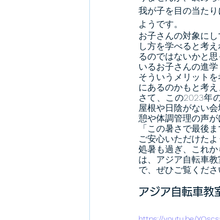
我が子を目の当たり
ようです。
お子さんの対象にし
し方を学べると考え
るのではないかと思
いるお子さんの進学
そういうメリットを
にあるのかもと考え
さて、この2023
屋根や日陰がない会
憩や体調管理の声が
「この暑さで最後ま
ご安心いただけたよ
処暑も過ぎ、これか
は、アジア自転車教
で、ぜひご覧くださ
アジア自転車教
https://youtu.be/YOs