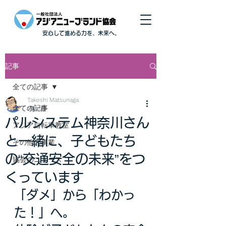
安心して進める力を、未来へ。
記事
全ての記事
Takeshi Matsunaga
全ての記事
1月17日
パルシステム神奈川さん
アジア自転車教室
と一緒に、子どもたち
その他の事業
の“交通安全の未来”をつ
協会のニュース
くっています
「ダメ」から「わかっ
た！」へ。