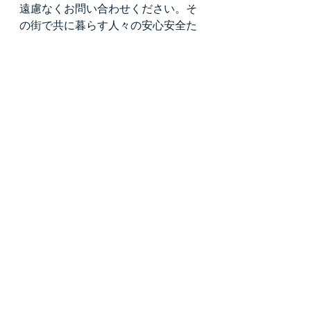
遠慮なくお問い合わせください。そ
の街で共に暮らす人々の安心安全た
めに一緒に取り組みましょう！皆様
からのご連絡をお待ちしています。
アジア自転車教室
おすすめ
自転車に乗りたい
こどもの自転車教室
自転車に乗れない
自転車の乗り方
参加者の声
自転車
教室
イベント
メディア
補助輪なし
教え方
補助輪外し
協業
社会貢献
セミナー
講演
アジア自転車教室
協会のニュース
すべて表示
関連記事