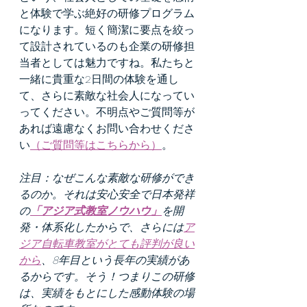
と体験で学ぶ絶好の研修プログラム
になります。短く簡潔に要点を絞っ
て設計されているのも企業の研修担
当者としては魅力ですね。私たちと
一緒に貴重な2日間の体験を通し
て、さらに素敵な社会人になってい
ってください。不明点やご質問等が
あれば遠慮なくお問い合わせくださ
い
（ご質問等はこちらから）
。
注目：なぜこんな素敵な研修ができ
るのか。それは安心安全で日本発祥
の
「アジア式教室ノウハウ」
を開
発・体系化したからで、さらには
ア
ジア自転車教室がとても評判が良い
から
、8年目という長年の実績があ
るからです。そう！つまりこの研修
は、実績をもとにした感動体験の場