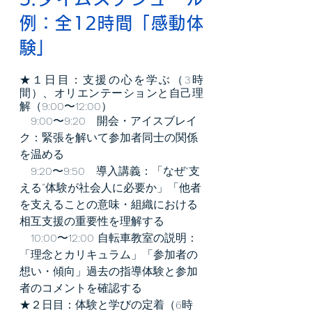
例：全12時間「感動体
験」
★１日目：支援の心を学ぶ（3時
間）、オリエンテーションと自己理
解（9:00〜12:00）
　9:00〜9:20　開会・アイスブレイ
ク：緊張を解いて参加者同士の関係
を温める
　9:20〜9:50　導入講義：「なぜ“支
える”体験が社会人に必要か」「他者
を支えることの意味・組織における
相互支援の重要性を理解する
　10:00〜12:00 自転車教室の説明：
「理念とカリキュラム」「参加者の
想い・傾向」過去の指導体験と参加
者のコメントを確認する
★２日目：体験と学びの定着（6時