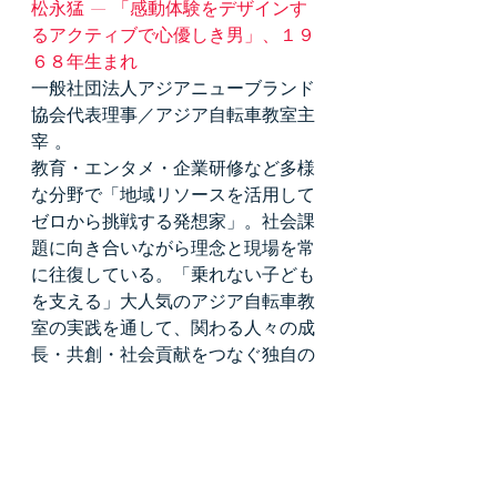
松永猛 — 「感動体験をデザインす
るアクティブで心優しき男」、１９
６８年生まれ
一般社団法人アジアニューブランド
協会代表理事／アジア自転車教室主
宰 。
教育・エンタメ・企業研修など多様
な分野で「地域リソースを活用して
ゼロから挑戦する発想家」。社会課
題に向き合いながら理念と現場を常
に往復している。「乗れない子ども
を支える」大人気のアジア自転車教
室の実践を通して、関わる人々の成
長・共創・社会貢献をつなぐ独自の
仕事スタイルを展開中。「できな
い」を「できた」に変える教室体験
を通して、人の成長と挑戦の大切さ
を伝えている