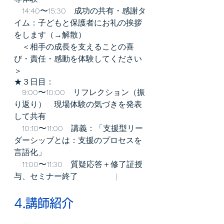
　14:40〜15:30　成功の共有・感謝タ
イム：子どもと保護者にお礼の挨拶
をします（→解散）
　＜相手の成長を支えることの喜
び・責任・感動を体験してください
＞
★３日目：
　9:00〜10:00　リフレクション（振
り返り）　現場体験の気づきを発表
して共有
　10:10〜11:00　講義：「支援型リー
ダーシップとは：支援のプロセスを
言語化」
　11:00〜11:30　質疑応答＋修了証授
与、セミナー終了               |
4.講師紹介