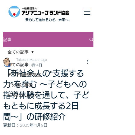
安心して進める力を、未来へ。
記事
全ての記事
Takeshi Matsunaga
全ての記事
2025年10月14日
「新社会人の“支援する
アジア自転車教室
力”を育む 〜子どもへの
その他の事業
指導体験を通して、子ど
協会のニュース
もともに成長する2日
間〜」の研修紹介
更新日：
2025年11月9日