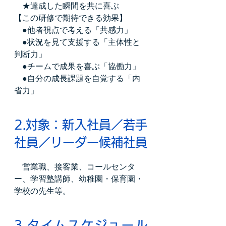
　★達成した瞬間を共に喜ぶ
【この研修で期待できる効果】
　●他者視点で考える「共感力」
　●状況を見て支援する「主体性と
判断力」
　●チームで成果を喜ぶ「協働力」
　●自分の成長課題を自覚する「内
省力」
2.対象：新入社員／若手
社員／リーダー候補社員
　営業職、接客業、コールセンタ
ー、学習塾講師、幼稚園・保育園・
学校の先生等。
3.タイムスケジュール